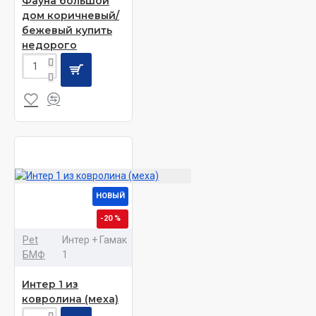
Фауна большой
дом коричневый/
бежевый купить
недорого
НОВЫЙ
-20 %
Pet
Интер + Гамак
БМФ
1
Интер 1 из
ковролина (меха)