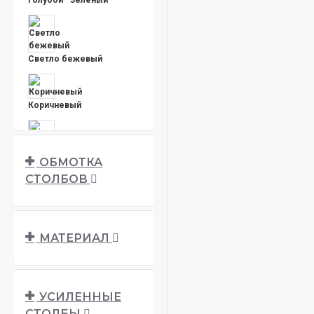
Светло бежевый
Коричневый
ОБМОТКА
Светло серый
СТОЛБОВ
Темно сеый
Чёрный
МАТЕРИАЛ
Белый
УСИЛЕННЫЕ
СТОЛБЫ