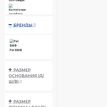
Зоотовары
Когтеточки столбики,
БРЕНДЫ
настенные
Когтеточки, Домики,
Pet БМФ
Комплексы
РАЗМЕР
ОСНОВАНИЯ (Д/
Товары для кошек
Ш/В)
РАЗМЕР