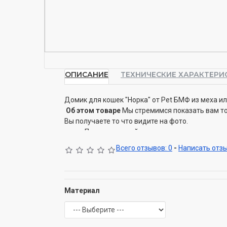
ОПИСАНИЕ
ТЕХНИЧЕСКИЕ ХАРАКТЕРИ
Домик для кошек "Норка" от Pet БМФ из меха ил
Об этом товаре
Мы стремимся показать вам т
Вы получаете то что видите на фото.
Подарите своей подруге кошке идеальное 
спрятаться в домике для кошек "Норка". 
Всего отзывов: 0
-
Написать отз
обеспечивает прекрасное пространство д
поместиться в любой комнате, особенно 
очень маленьким.
Важные качества данного продукта:
Материал
Подарите своей кошачьей подруге шикарн
Компактный круглый дизайн подходит дл
Низкий профиль и легкий дизайн позволяю