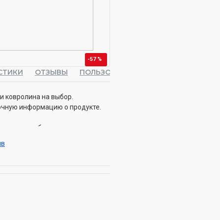
-57 %
СТИКИ
ОТЗЫВЫ
ПОЛЬЗОВАТЕЛЬСКАЯ ВКЛАДКА
и ковролина на выбор.
очную информацию о продукте.
место, чтобы сесть, поиграть и
Этот компактный домик для кошек
ыв
ля кошек, которое может
там, где пространство может быть
ое место для отдыха и игр
я любого пространства размера
т легко перевозить эту квартиру