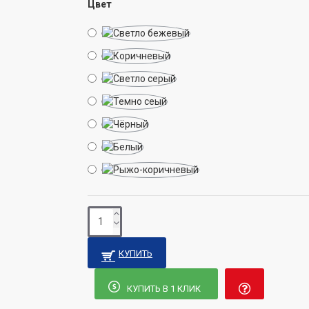
Цвет
между комнатами или другими помещени
Домик для кошек "Норка"
Меры предосторожности и эксплуатация про
Этот товар не подходит для детей ! Всег
использовании этого предмета. Осмотрит
повреждений и выбросьте, если какая-ли
отсоединилась. Для дополнительной уст
размещать продукт у стены или в углу. Ка
мебели, не размещайте ее под прямыми с
местах с повышенной влажностью - это 
и возможной ржавчине на металлических
для наружного использования.
КУПИТЬ
КУПИТЬ В 1 КЛИК