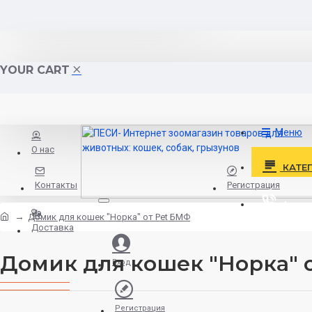
YOUR CART
Меню
О нас
КАТЕ
Контакты
Регистрация
+
Домик для кошек "Норка" от Pet БМФ
Доставка
Домик для кошек "Норка" 
Вход
Регистрация