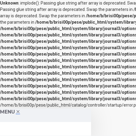
Unknown
: implode(): Passing glue string after array is deprecated. S
Passing glue string after array is deprecated. Swap the parameters in
/
array is deprecated. Swap the parameters in
/home/b/brisi00p/pese/p
the parameters in
/home/b/brisi00p/pese/public_html/system/librar
/home/b/brisi00p/pese/public_html/system/library/journal3/option
/home/b/brisi00p/pese/public_html/system/library/journal3/option
/home/b/brisi00p/pese/public_html/system/library/journal3/option
/home/b/brisi00p/pese/public_html/system/library/journal3/option
/home/b/brisi00p/pese/public_html/system/library/journal3/option
/home/b/brisi00p/pese/public_html/system/library/journal3/option
/home/b/brisi00p/pese/public_html/system/library/journal3/option
/home/b/brisi00p/pese/public_html/system/library/journal3/option
/home/b/brisi00p/pese/public_html/system/library/journal3/option
/home/b/brisi00p/pese/public_html/system/library/journal3/option
/home/b/brisi00p/pese/public_html/system/library/journal3/option
/home/b/brisi00p/pese/public_html/system/library/journal3/option
/home/b/brisi00p/pese/public_html/catalog/controller/startup/error.p
MENU