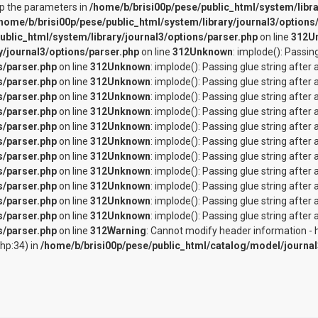
wap the parameters in
/home/b/brisi00p/pese/public_html/system/libra
home/b/brisi00p/pese/public_html/system/library/journal3/options
ublic_html/system/library/journal3/options/parser.php
on line
312
U
y/journal3/options/parser.php
on line
312
Unknown
: implode(): Passin
s/parser.php
on line
312
Unknown
: implode(): Passing glue string afte
s/parser.php
on line
312
Unknown
: implode(): Passing glue string afte
s/parser.php
on line
312
Unknown
: implode(): Passing glue string afte
s/parser.php
on line
312
Unknown
: implode(): Passing glue string afte
s/parser.php
on line
312
Unknown
: implode(): Passing glue string afte
s/parser.php
on line
312
Unknown
: implode(): Passing glue string afte
s/parser.php
on line
312
Unknown
: implode(): Passing glue string afte
s/parser.php
on line
312
Unknown
: implode(): Passing glue string afte
s/parser.php
on line
312
Unknown
: implode(): Passing glue string afte
s/parser.php
on line
312
Unknown
: implode(): Passing glue string afte
s/parser.php
on line
312
Unknown
: implode(): Passing glue string afte
s/parser.php
on line
312
Warning
: Cannot modify header information - h
hp:34) in
/home/b/brisi00p/pese/public_html/catalog/model/journa