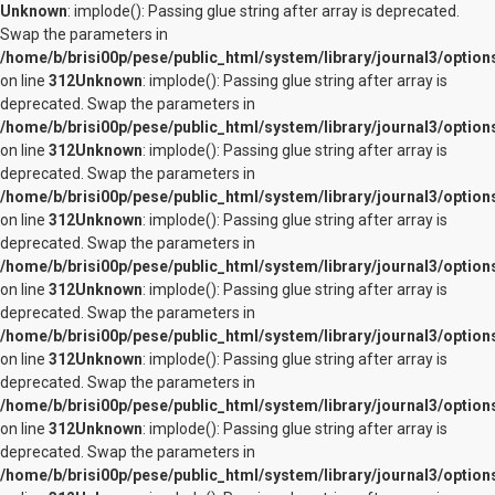
Unknown
: implode(): Passing glue string after array is deprecated.
Swap the parameters in
/home/b/brisi00p/pese/public_html/system/library/journal3/option
on line
312
Unknown
: implode(): Passing glue string after array is
deprecated. Swap the parameters in
/home/b/brisi00p/pese/public_html/system/library/journal3/option
on line
312
Unknown
: implode(): Passing glue string after array is
deprecated. Swap the parameters in
/home/b/brisi00p/pese/public_html/system/library/journal3/option
on line
312
Unknown
: implode(): Passing glue string after array is
deprecated. Swap the parameters in
/home/b/brisi00p/pese/public_html/system/library/journal3/option
on line
312
Unknown
: implode(): Passing glue string after array is
deprecated. Swap the parameters in
/home/b/brisi00p/pese/public_html/system/library/journal3/option
on line
312
Unknown
: implode(): Passing glue string after array is
deprecated. Swap the parameters in
/home/b/brisi00p/pese/public_html/system/library/journal3/option
on line
312
Unknown
: implode(): Passing glue string after array is
deprecated. Swap the parameters in
/home/b/brisi00p/pese/public_html/system/library/journal3/option