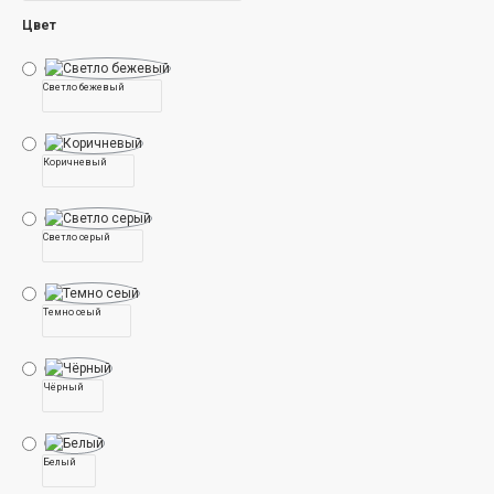
царапать, осуществлять и просто расслабиться
Цвет
Ваш питомец будет наслаждаться своим игровым
комплексом и не будет портить вашу мебель,
портьеры и одежды.
Светло бежевый
Домик и лежанка даст вашему коту место спать и
отдыхать.
Очень легкая сборка комплекса.
Коричневый
Материал обшивки: из меха, из ковролина, из
плюша
БЕЗОПАСНОСТЬ В ПРИОРИТЕТЕ: Комплекс
Светло серый
изготовлен из экологический чистого материала,
который имеет Европейский сертификат.
КОГТЕТОЧКА ИЗ СИЗАЛИ/ХЛОПЧАТОБУМАЖНЫЙ
Темно сеый
ИЛИ ДЖУТОВОЙ: На выбор натуральная
сизалевая или джутовая веревка(канат) для
обвивки когтеточек, чтобы кошка могла точить
свои ногти , это игровой комплекс является
Чёрный
идеальным местом для ваших кошек, что бы они
свободно играли.
100% ГАРАНТИЯ: Мы предлагаем индивидуальное
Белый
и профессиональное обслуживание клиентов до и