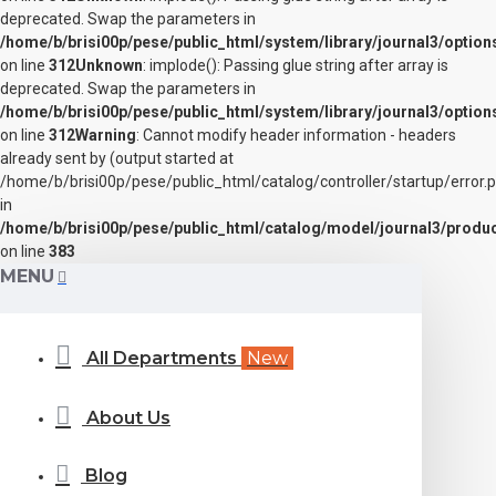
deprecated. Swap the parameters in
/home/b/brisi00p/pese/public_html/system/library/journal3/option
on line
312
Unknown
: implode(): Passing glue string after array is
deprecated. Swap the parameters in
/home/b/brisi00p/pese/public_html/system/library/journal3/option
on line
312
Warning
: Cannot modify header information - headers
already sent by (output started at
/home/b/brisi00p/pese/public_html/catalog/controller/startup/error.
in
/home/b/brisi00p/pese/public_html/catalog/model/journal3/produ
on line
383
MENU
All Departments
New
About Us
Blog