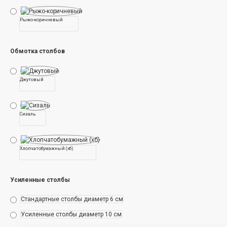
после покупки; не стесняйтесь обращаться к нам,
если у вас есть какие-либо проблемы с этим
Рыжо-коричневый
Домик когтеточка СПБ нескольких кошек купить
Наши кошки точат когти, валяются, играют и прячутся: у
Обмотка столбов
каждой кошки есть своя любимая активность на нашем
Домик когтеточка "СПБ Мини 2" . Что насчет вашей
кошки?
Джутовый
[html_block id="3455"]
Сизаль
Хлопчатобумажный (хб)
Усиленные столбы
Стандартные столбы диаметр 6 см
Усиленные столбы диаметр 10 см