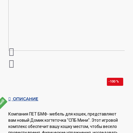
-100 %
ОПИСАНИЕ
НЫЙ
Компания ПЕТ БМФ- мебель для кошек, представляют
вам новый Домик когтеточка "СПБ Мини". Этот игровой
комплекс обеспечит вашу кошку местом, чтобы весело
провести время, физические упражнения, исследовать,