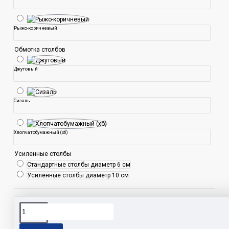
Рыжо-коричневый
Обмотка столбов
Джутовый
Сизаль
Хлопчатобумажный (хб)
Усиленные столбы
Стандартные столбы диаметр 6 см
Усиленные столбы диаметр 10 см
Дом
Дом
дом с
Дом с
домик
Гамак-
для
лестницей
тоннелем
лежанка