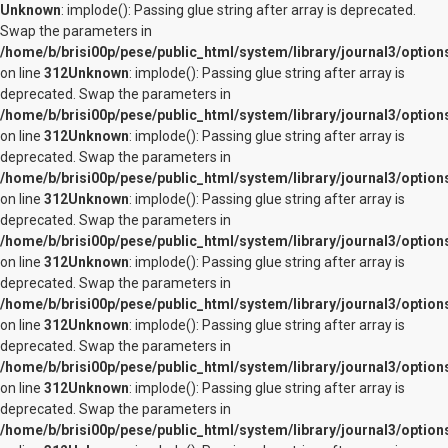
Unknown
: implode(): Passing glue string after array is deprecated.
Swap the parameters in
/home/b/brisi00p/pese/public_html/system/library/journal3/option
on line
312
Unknown
: implode(): Passing glue string after array is
deprecated. Swap the parameters in
/home/b/brisi00p/pese/public_html/system/library/journal3/option
on line
312
Unknown
: implode(): Passing glue string after array is
deprecated. Swap the parameters in
/home/b/brisi00p/pese/public_html/system/library/journal3/option
on line
312
Unknown
: implode(): Passing glue string after array is
deprecated. Swap the parameters in
/home/b/brisi00p/pese/public_html/system/library/journal3/option
on line
312
Unknown
: implode(): Passing glue string after array is
deprecated. Swap the parameters in
/home/b/brisi00p/pese/public_html/system/library/journal3/option
on line
312
Unknown
: implode(): Passing glue string after array is
deprecated. Swap the parameters in
/home/b/brisi00p/pese/public_html/system/library/journal3/option
on line
312
Unknown
: implode(): Passing glue string after array is
deprecated. Swap the parameters in
/home/b/brisi00p/pese/public_html/system/library/journal3/option