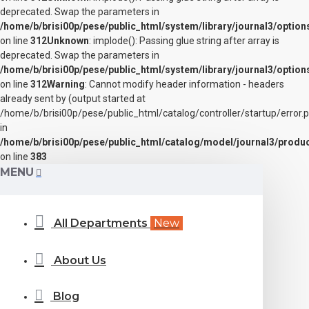
deprecated. Swap the parameters in
/home/b/brisi00p/pese/public_html/system/library/journal3/option
on line
312
Unknown
: implode(): Passing glue string after array is
deprecated. Swap the parameters in
/home/b/brisi00p/pese/public_html/system/library/journal3/option
on line
312
Warning
: Cannot modify header information - headers
already sent by (output started at
/home/b/brisi00p/pese/public_html/catalog/controller/startup/error.
in
/home/b/brisi00p/pese/public_html/catalog/model/journal3/produ
on line
383
MENU
All Departments
New
About Us
Blog