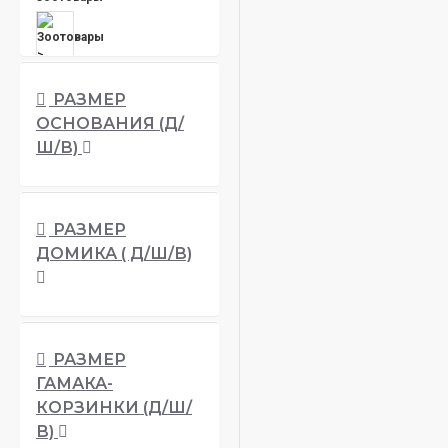
РАЗМЕР
ОСНОВАНИЯ (Д/
Зоотовары > Лежаки и
Ш/В)
кровати
РАЗМЕР
Когтеточки столбики,
ДОМИКА ( Д/Ш/В)
настенные
Когтеточки, Домики,
РАЗМЕР
Комплексы
ГАМАКА-
КОРЗИНКИ (Д/Ш/
В)