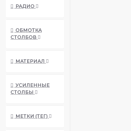
РАДИО
Светло серый
ОБМОТКА
Темно сеый
Чёрный
СТОЛБОВ
Белый
МАТЕРИАЛ
Рыжо-коричневый
УСИЛЕННЫЕ
СТОЛБЫ
МЕТКИ (ТЕГ)