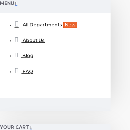
MENU
All Departments
New
About Us
Blog
FAQ
YOUR CART