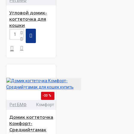
Pet БМФ
Угловой домик-
когтеточка для
кошки
-33 %
Pet БМФ
Комфорт
Домик когтеточка
Комфорт-
Средний+гамак